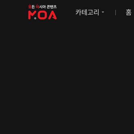
MOA
카테고리
홈