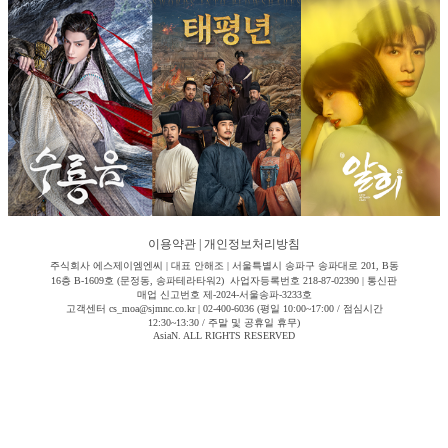
이용약관
|
개인정보처리방침
주식회사 에스제이엠엔씨 | 대표 안해조 | 서울특별시 송파구 송파대로 201, B동
16층 B-1609호 (문정동, 송파테라타워2) 사업자등록번호 218-87-02390 | 통신판
매업 신고번호 제-2024-서울송파-3233호
고객센터 cs_moa@sjmnc.co.kr | 02-400-6036 (평일 10:00~17:00 / 점심시간
12:30~13:30 / 주말 및 공휴일 휴무)
AsiaN. ALL RIGHTS RESERVED