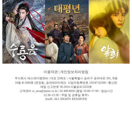
이용약관
|
개인정보처리방침
주식회사 에스제이엠엔씨 | 대표 안해조 | 서울특별시 송파구 송파대로 201, B동
16층 B-1609호 (문정동, 송파테라타워2) 사업자등록번호 218-87-02390 | 통신판
매업 신고번호 제-2024-서울송파-3233호
고객센터 cs_moa@sjmnc.co.kr | 02-400-6036 (평일 10:00~17:00 / 점심시간
12:30~13:30 / 주말 및 공휴일 휴무)
AsiaN. ALL RIGHTS RESERVED