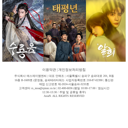
이용약관
|
개인정보처리방침
주식회사 에스제이엠엔씨 | 대표 안해조 | 서울특별시 송파구 송파대로 201, B동
16층 B-1609호 (문정동, 송파테라타워2) 사업자등록번호 218-87-02390 | 통신판
매업 신고번호 제-2024-서울송파-3233호
고객센터 cs_moa@sjmnc.co.kr | 02-400-6036 (평일 10:00~17:00 / 점심시간
12:30~13:30 / 주말 및 공휴일 휴무)
AsiaN. ALL RIGHTS RESERVED