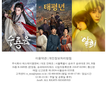
이용약관
|
개인정보처리방침
주식회사 에스제이엠엔씨 | 대표 안해조 | 서울특별시 송파구 송파대로 201, B동
16층 B-1609호 (문정동, 송파테라타워2) 사업자등록번호 218-87-02390 | 통신판
매업 신고번호 제-2024-서울송파-3233호
고객센터 cs_moa@sjmnc.co.kr | 02-400-6036 (평일 10:00~17:00 / 점심시간
12:30~13:30 / 주말 및 공휴일 휴무)
AsiaN. ALL RIGHTS RESERVED