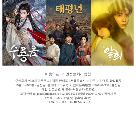
이용약관
|
개인정보처리방침
주식회사 에스제이엠엔씨 | 대표 안해조 | 서울특별시 송파구 송파대로 201, B동
16층 B-1609호 (문정동, 송파테라타워2) 사업자등록번호 218-87-02390 | 통신판
매업 신고번호 제-2024-서울송파-3233호
고객센터 cs_moa@sjmnc.co.kr | 02-400-6036 (평일 10:00~17:00 / 점심시간
12:30~13:30 / 주말 및 공휴일 휴무)
AsiaN. ALL RIGHTS RESERVED