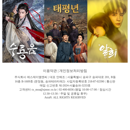
이용약관
|
개인정보처리방침
주식회사 에스제이엠엔씨 | 대표 안해조 | 서울특별시 송파구 송파대로 201, B동
16층 B-1609호 (문정동, 송파테라타워2) 사업자등록번호 218-87-02390 | 통신판
매업 신고번호 제-2024-서울송파-3233호
고객센터 cs_moa@sjmnc.co.kr | 02-400-6036 (평일 10:00~17:00 / 점심시간
12:30~13:30 / 주말 및 공휴일 휴무)
AsiaN. ALL RIGHTS RESERVED