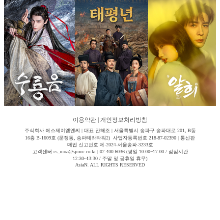
이용약관
|
개인정보처리방침
주식회사 에스제이엠엔씨 | 대표 안해조 | 서울특별시 송파구 송파대로 201, B동
16층 B-1609호 (문정동, 송파테라타워2) 사업자등록번호 218-87-02390 | 통신판
매업 신고번호 제-2024-서울송파-3233호
고객센터 cs_moa@sjmnc.co.kr | 02-400-6036 (평일 10:00~17:00 / 점심시간
12:30~13:30 / 주말 및 공휴일 휴무)
AsiaN. ALL RIGHTS RESERVED