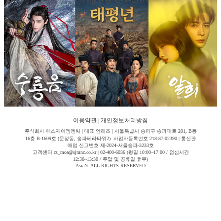
이용약관
|
개인정보처리방침
주식회사 에스제이엠엔씨 | 대표 안해조 | 서울특별시 송파구 송파대로 201, B동
16층 B-1609호 (문정동, 송파테라타워2) 사업자등록번호 218-87-02390 | 통신판
매업 신고번호 제-2024-서울송파-3233호
고객센터 cs_moa@sjmnc.co.kr | 02-400-6036 (평일 10:00~17:00 / 점심시간
12:30~13:30 / 주말 및 공휴일 휴무)
AsiaN. ALL RIGHTS RESERVED