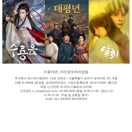
이용약관
|
개인정보처리방침
주식회사 에스제이엠엔씨 | 대표 안해조 | 서울특별시 송파구 송파대로 201, B동
16층 B-1609호 (문정동, 송파테라타워2) 사업자등록번호 218-87-02390 | 통신판
매업 신고번호 제-2024-서울송파-3233호
고객센터 cs_moa@sjmnc.co.kr | 02-400-6036 (평일 10:00~17:00 / 점심시간
12:30~13:30 / 주말 및 공휴일 휴무)
AsiaN. ALL RIGHTS RESERVED