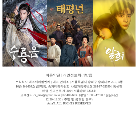
이용약관
|
개인정보처리방침
주식회사 에스제이엠엔씨 | 대표 안해조 | 서울특별시 송파구 송파대로 201, B동
16층 B-1609호 (문정동, 송파테라타워2) 사업자등록번호 218-87-02390 | 통신판
매업 신고번호 제-2024-서울송파-3233호
고객센터 cs_moa@sjmnc.co.kr | 02-400-6036 (평일 10:00~17:00 / 점심시간
12:30~13:30 / 주말 및 공휴일 휴무)
AsiaN. ALL RIGHTS RESERVED