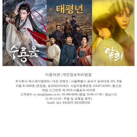
이용약관
|
개인정보처리방침
주식회사 에스제이엠엔씨 | 대표 안해조 | 서울특별시 송파구 송파대로 201, B동
16층 B-1609호 (문정동, 송파테라타워2) 사업자등록번호 218-87-02390 | 통신판
매업 신고번호 제-2024-서울송파-3233호
고객센터 cs_moa@sjmnc.co.kr | 02-400-6036 (평일 10:00~17:00 / 점심시간
12:30~13:30 / 주말 및 공휴일 휴무)
AsiaN. ALL RIGHTS RESERVED