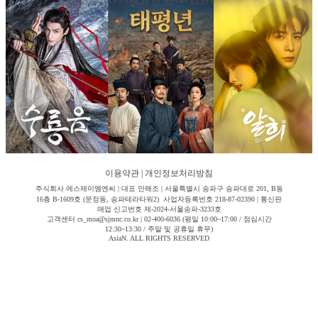
이용약관
|
개인정보처리방침
주식회사 에스제이엠엔씨 | 대표 안해조 | 서울특별시 송파구 송파대로 201, B동
16층 B-1609호 (문정동, 송파테라타워2) 사업자등록번호 218-87-02390 | 통신판
매업 신고번호 제-2024-서울송파-3233호
고객센터 cs_moa@sjmnc.co.kr | 02-400-6036 (평일 10:00~17:00 / 점심시간
12:30~13:30 / 주말 및 공휴일 휴무)
AsiaN. ALL RIGHTS RESERVED