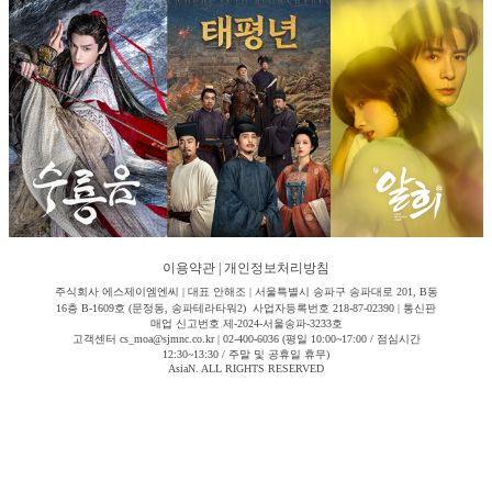
이용약관
|
개인정보처리방침
주식회사 에스제이엠엔씨 | 대표 안해조 | 서울특별시 송파구 송파대로 201, B동
16층 B-1609호 (문정동, 송파테라타워2) 사업자등록번호 218-87-02390 | 통신판
매업 신고번호 제-2024-서울송파-3233호
고객센터 cs_moa@sjmnc.co.kr | 02-400-6036 (평일 10:00~17:00 / 점심시간
12:30~13:30 / 주말 및 공휴일 휴무)
AsiaN. ALL RIGHTS RESERVED