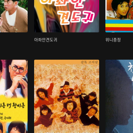
아좌안견도귀
위니종정