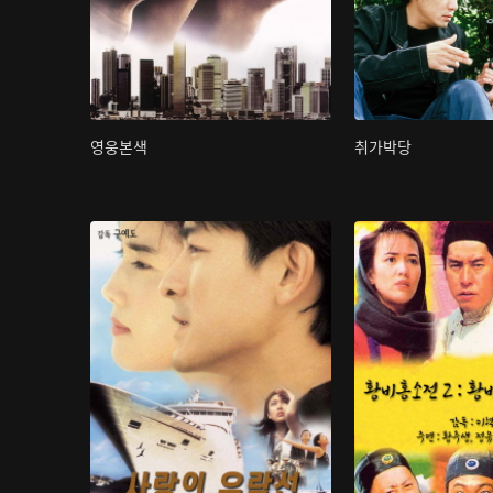
영웅본색
취가박당