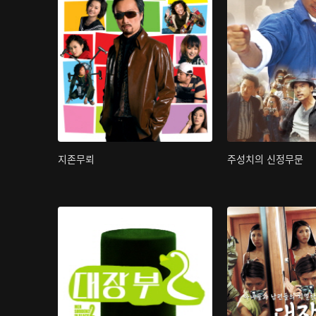
지존무뢰
주성치의 신정무문