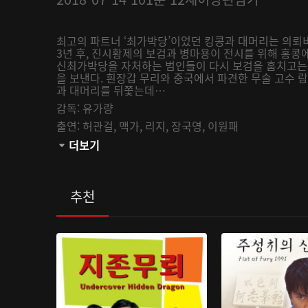
최고의 파트너 ‘최가박당’이었던 킹콩과 대머리는 의뢰
3년 후, 진시황제의 보검과 병마용이 전시를 위해 홍콩
신최가박당을 자처하는 범인들이 다시 보검을 훔치고는 
을 보낸다. 흰장갑 무리와 중국에서 파견한 무술 고수
과 대머리를 뒤쫓는데…
감독:
유가량
출연:
허관걸,
맥가,
리지,
장국영,
이원패
관람등급:
더보기
추천