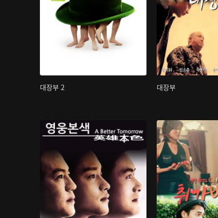
대장부 2
대장부