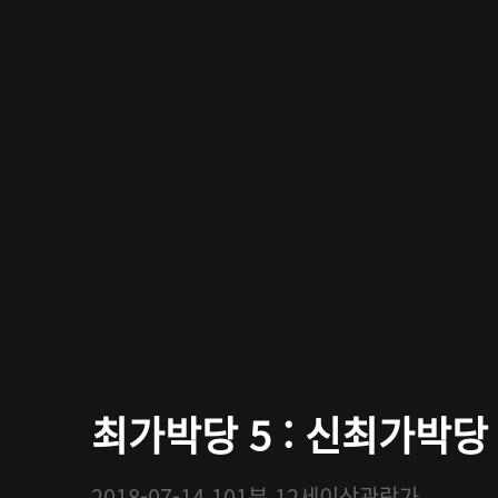
최가박당 5 : 신최가박당
2018-07-14
101분
12세이상관람가