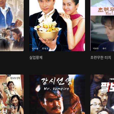
실업황제
초련무한 터치