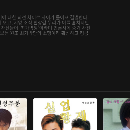
비에 대한 의견 차이로 사이가 틀어져 결별한다.
에 오고, 서양 조직 흰장갑 무리가 이를 훔치지만
자신들이 ‘최가박당’이라며 언론사에 증거 사진
 람보는 원조 최가박당의 소행이라 확신하고 킹콩