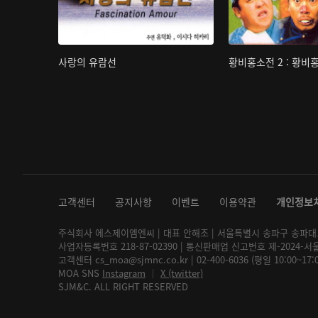
사랑의 유람선
황비홍소전 2 : 황비
고객센터
공지사항
이벤트
이용약관
개인정보
주식회사 에스제이엠엔씨 | 대표 안해조 | 서울특별시 송파구 송파대로 2
사업자등록번호 218-87-02390 | 통신판매업 신고번호 제-2024-서
고객센터 cs_moa@sjmnc.co.kr | 02-400-6036 (평일 10:00~17
MOA SNS
Instagram
│
X (twitter)
SJM&C. ALL RIGHT RESERVED