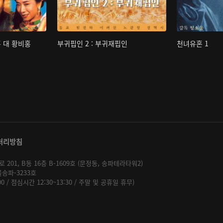
홍 대 황비홍
부귀핍인 2 : 부귀재핍인
천녀유혼 1
처리방침
01, B동 16층 B-1609호 (문정동, 송파테라타워2)
울송파-3233호
:00 / 점심시간 12:30~13:30 / 주말 및 공휴일 휴무)