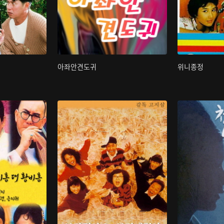
아좌안견도귀
위니종정