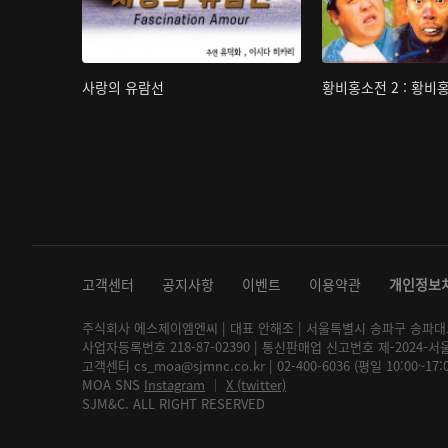
사랑의 유람선
황비홍소전 2 : 황비
고객센터
공지사항
이벤트
이용약관
개인정보
주식회사 에스제이엠엔씨 | 대표 안해조 | 서울특별시 송파구 송파대로 2
사업자등록번호 218-87-02390 | 통신판매업 신고번호 제-2024-서
고객센터 cs_moa@sjmnc.co.kr | 02-400-6036 (평일 10:00~17
MOA SNS
Instagram
│
X (twitter)
SJM&C. ALL RIGHT RESERVED