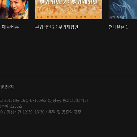
홍 대 황비홍
부귀핍인 2 : 부귀재핍인
천녀유혼 1
처리방침
01, B동 16층 B-1609호 (문정동, 송파테라타워2)
울송파-3233호
:00 / 점심시간 12:30~13:30 / 주말 및 공휴일 휴무)