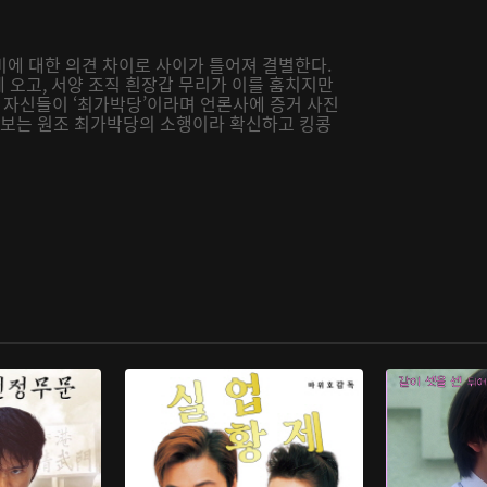
비에 대한 의견 차이로 사이가 틀어져 결별한다.
에 오고, 서양 조직 흰장갑 무리가 이를 훔치지만
자신들이 ‘최가박당’이라며 언론사에 증거 사진
 람보는 원조 최가박당의 소행이라 확신하고 킹콩