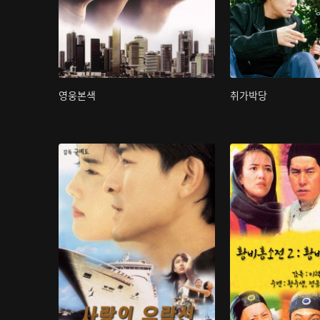
영웅본색
취가박당