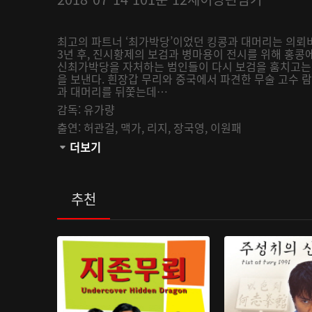
최고의 파트너 ‘최가박당’이었던 킹콩과 대머리는 의뢰
3년 후, 진시황제의 보검과 병마용이 전시를 위해 홍콩
신최가박당을 자처하는 범인들이 다시 보검을 훔치고는 
을 보낸다. 흰장갑 무리와 중국에서 파견한 무술 고수
과 대머리를 뒤쫓는데…
감독:
유가량
출연:
허관걸,
맥가,
리지,
장국영,
이원패
관람등급:
더보기
추천