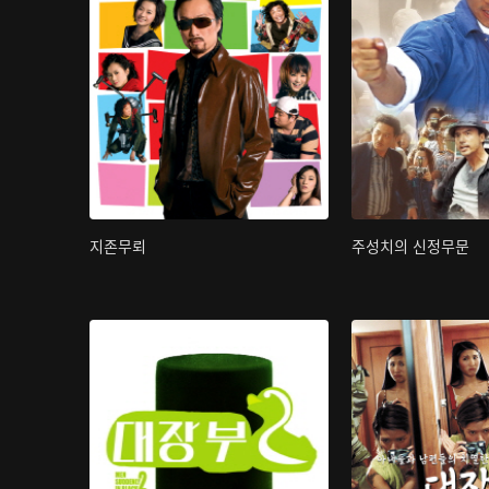
지존무뢰
주성치의 신정무문