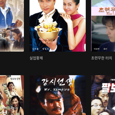
실업황제
초련무한 터치