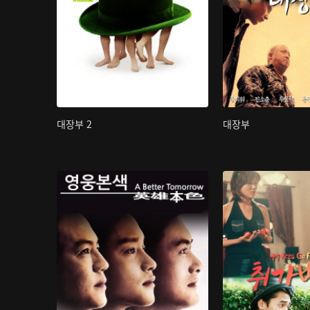
대장부 2
대장부