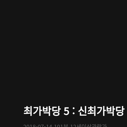
최가박당 5 : 신최가박당
2018-07-14
101분
12세이상관람가