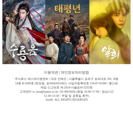
이용약관
|
개인정보처리방침
주식회사 에스제이엠엔씨 | 대표 안해조 | 서울특별시 송파구 송파대로 201, B동
16층 B-1609호 (문정동, 송파테라타워2) 사업자등록번호 218-87-02390 | 통신판
매업 신고번호 제-2024-서울송파-3233호
고객센터 cs_moa@sjmnc.co.kr | 02-400-6036 (평일 10:00~17:00 / 점심시간
12:30~13:30 / 주말 및 공휴일 휴무)
AsiaN. ALL RIGHTS RESERVED