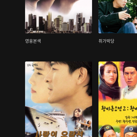
영웅본색
취가박당