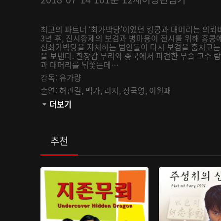
최고의 파트너 ‘최가박당’이었던 킹콩과 대머리는 의뢰
3년 후, 진시황제의 보검과 병마용이 전시를 위해 홍콩
신최가박당을 자처하는 범인들이 다시 보검을 훔치고는 
을 보낸다. 흰장갑 무리와 중국에서 파견한 무술 고수
과 대머리를 뒤쫓는데…
감독:
유가량
출연:
허관걸,
맥가,
리지,
장국영,
이원패
관람등급:
더보기
추천