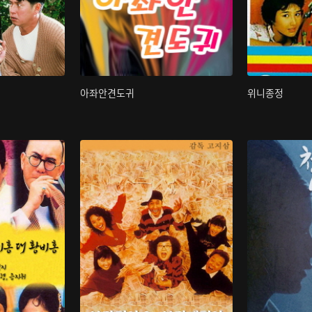
아좌안견도귀
위니종정