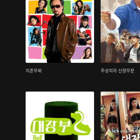
지존무뢰
주성치의 신정무문