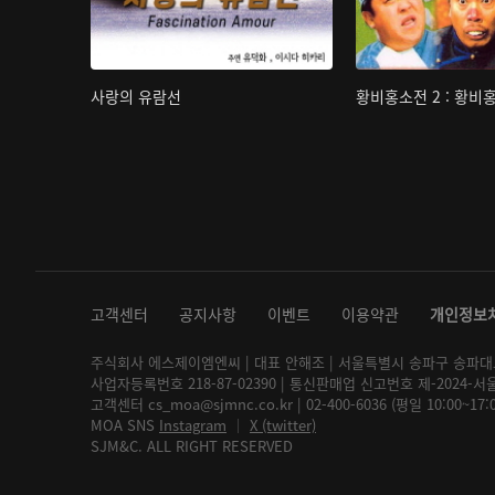
사랑의 유람선
황비홍소전 2 : 황비
고객센터
공지사항
이벤트
이용약관
개인정보
주식회사 에스제이엠엔씨 | 대표 안해조 | 서울특별시 송파구 송파대로 2
사업자등록번호 218-87-02390 | 통신판매업 신고번호 제-2024-서
고객센터 cs_moa@sjmnc.co.kr | 02-400-6036 (평일 10:00~17
MOA SNS
Instagram
│
X (twitter)
SJM&C. ALL RIGHT RESERVED