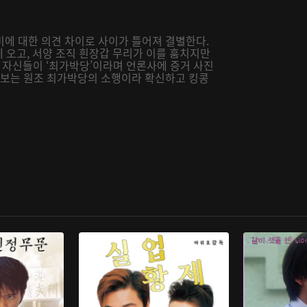
비에 대한 의견 차이로 사이가 틀어져 결별한다.
에 오고, 서양 조직 흰장갑 무리가 이를 훔치지만
자신들이 ‘최가박당’이라며 언론사에 증거 사진
 람보는 원조 최가박당의 소행이라 확신하고 킹콩