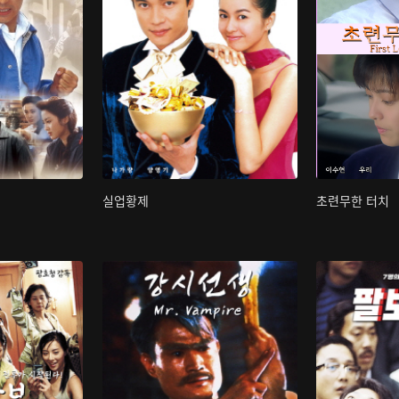
실업황제
초련무한 터치