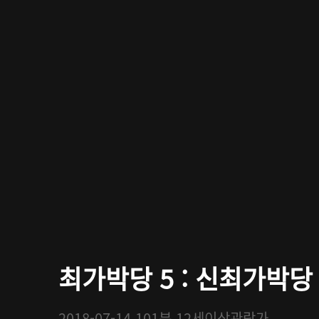
최가박당 5 : 신최가박당
2018-07-14
101분
12세이상관람가