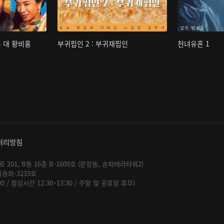
홍 대 황비홍
부귀핍인 2 : 부귀재핍인
천녀유혼 1
처리방침
01, B동 16층 B-1609호 (문정동, 송파테라타워2)
울송파-3233호
:00 / 점심시간 12:30~13:30 / 주말 및 공휴일 휴무)