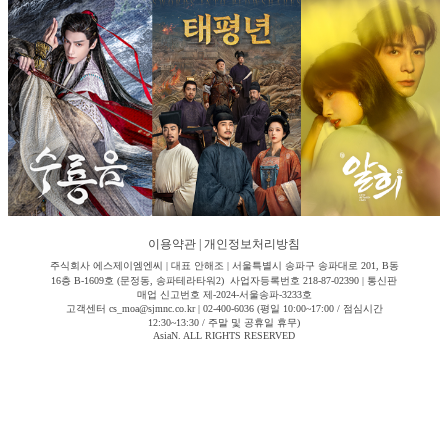
이용약관
|
개인정보처리방침
주식회사 에스제이엠엔씨 | 대표 안해조 | 서울특별시 송파구 송파대로 201, B동
16층 B-1609호 (문정동, 송파테라타워2) 사업자등록번호 218-87-02390 | 통신판
매업 신고번호 제-2024-서울송파-3233호
고객센터 cs_moa@sjmnc.co.kr | 02-400-6036 (평일 10:00~17:00 / 점심시간
12:30~13:30 / 주말 및 공휴일 휴무)
AsiaN. ALL RIGHTS RESERVED