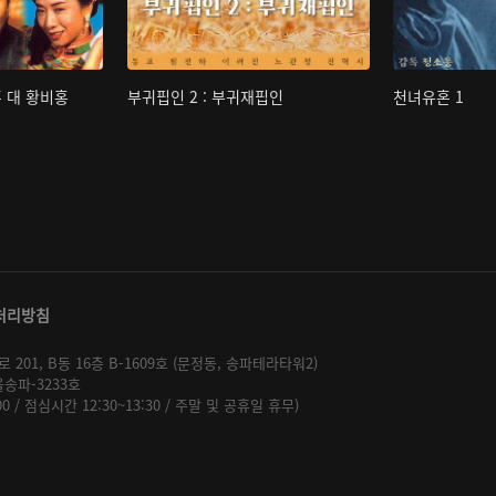
홍 대 황비홍
부귀핍인 2 : 부귀재핍인
천녀유혼 1
처리방침
01, B동 16층 B-1609호 (문정동, 송파테라타워2)
울송파-3233호
:00 / 점심시간 12:30~13:30 / 주말 및 공휴일 휴무)