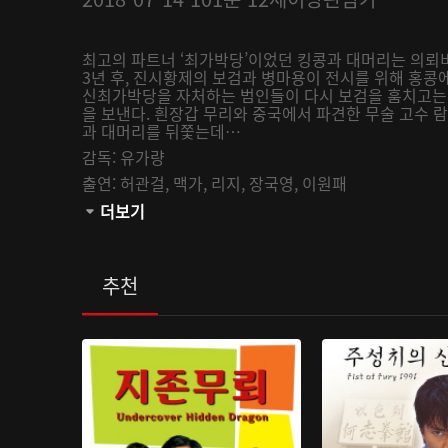
최고의 파트너 ‘최가박당’이었던 킹콩과 대머리는 의뢰
3년 후, 진시황제의 보검과 병마용이 전시를 위해 홍콩
신최가박당을 자처하는 범인들이 다시 보검을 훔치고는 
을 보낸다. 흰장갑 무리와 중국에서 파견한 무술 고수
과 대머리를 뒤쫓는데…
감독:
유가량
출연:
허관걸,
맥가,
리지,
장국영,
이원패
관람등급:
더보기
추천