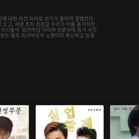
비에 대한 의견 차이로 사이가 틀어져 결별한다.
에 오고, 서양 조직 흰장갑 무리가 이를 훔치지만
자신들이 ‘최가박당’이라며 언론사에 증거 사진
 람보는 원조 최가박당의 소행이라 확신하고 킹콩