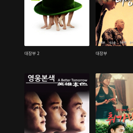
대장부 2
대장부