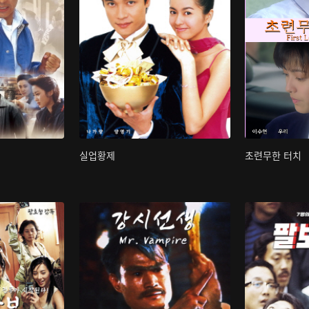
실업황제
초련무한 터치