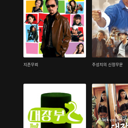
지존무뢰
주성치의 신정무문