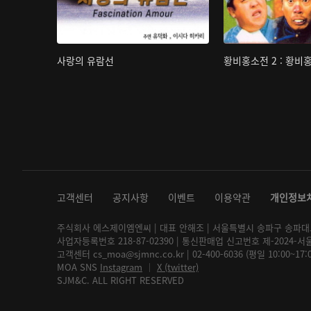
사랑의 유람선
황비홍소전 2 : 황비
고객센터
공지사항
이벤트
이용약관
개인정보
주식회사 에스제이엠엔씨 | 대표 안해조 | 서울특별시 송파구 송파대로 2
사업자등록번호 218-87-02390 | 통신판매업 신고번호 제-2024-서
고객센터 cs_moa@sjmnc.co.kr | 02-400-6036 (평일 10:00~17
MOA SNS
Instagram
│
X (twitter)
SJM&C. ALL RIGHT RESERVED