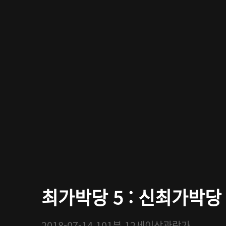
최가박당 5 : 신최가박당
2018-07-14
101분
12세이상관람가