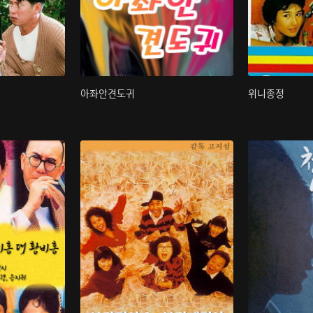
아좌안견도귀
위니종정