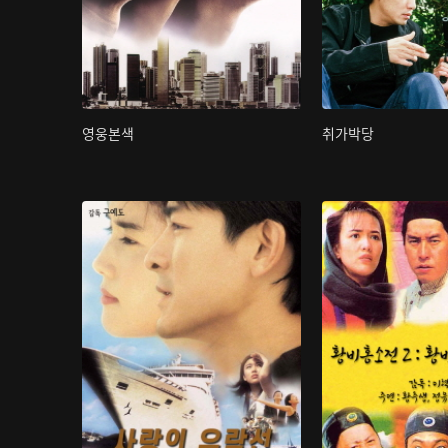
영웅본색
취가박당