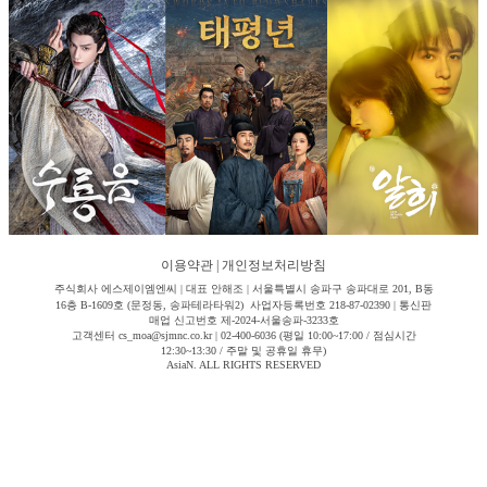
이용약관
|
개인정보처리방침
주식회사 에스제이엠엔씨 | 대표 안해조 | 서울특별시 송파구 송파대로 201, B동
16층 B-1609호 (문정동, 송파테라타워2) 사업자등록번호 218-87-02390 | 통신판
매업 신고번호 제-2024-서울송파-3233호
고객센터 cs_moa@sjmnc.co.kr | 02-400-6036 (평일 10:00~17:00 / 점심시간
12:30~13:30 / 주말 및 공휴일 휴무)
AsiaN. ALL RIGHTS RESERVED