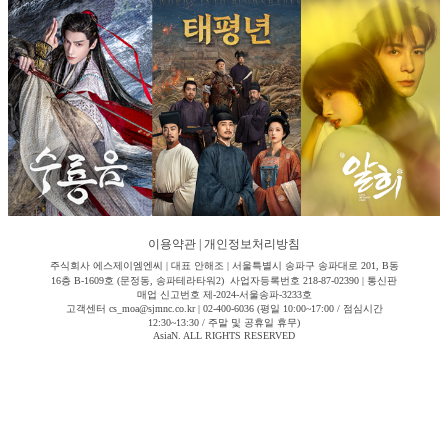
이용약관
|
개인정보처리방침
주식회사 에스제이엠엔씨 | 대표 안해조 | 서울특별시 송파구 송파대로 201, B동
16층 B-1609호 (문정동, 송파테라타워2) 사업자등록번호 218-87-02390 | 통신판
매업 신고번호 제-2024-서울송파-3233호
고객센터 cs_moa@sjmnc.co.kr | 02-400-6036 (평일 10:00~17:00 / 점심시간
12:30~13:30 / 주말 및 공휴일 휴무)
AsiaN. ALL RIGHTS RESERVED