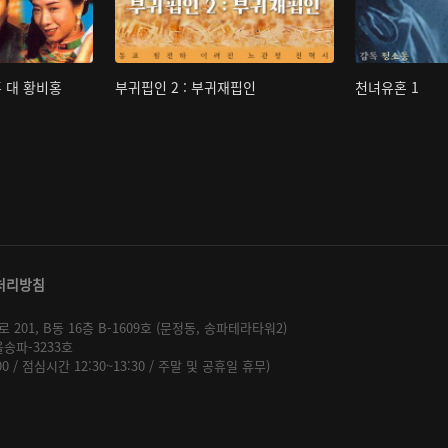
홍 대 황비홍
부귀핍인 2 : 부귀재핍인
천녀유혼 1
처리방침
01, B동 16층 B-1609호 (문정동, 송파테라타워2)
울송파-3233호
:00 / 점심시간 12:30~13:30 / 주말 및 공휴일 휴무)