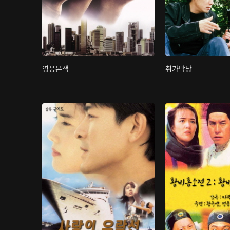
영웅본색
취가박당