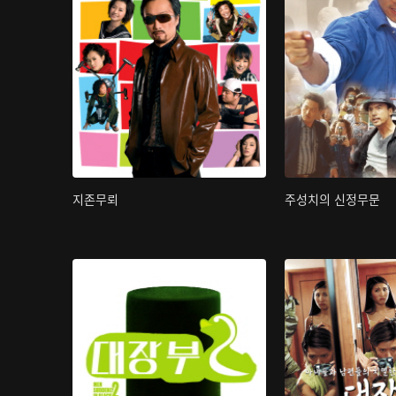
지존무뢰
주성치의 신정무문