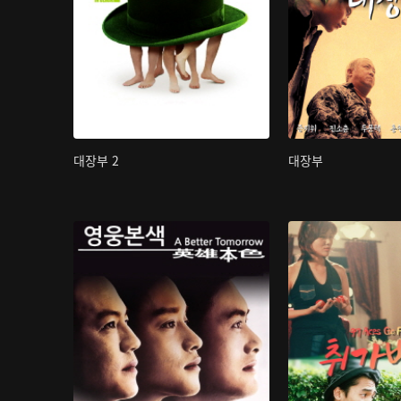
대장부 2
대장부