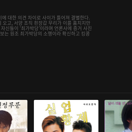
비에 대한 의견 차이로 사이가 틀어져 결별한다.
에 오고, 서양 조직 흰장갑 무리가 이를 훔치지만
자신들이 ‘최가박당’이라며 언론사에 증거 사진
 람보는 원조 최가박당의 소행이라 확신하고 킹콩