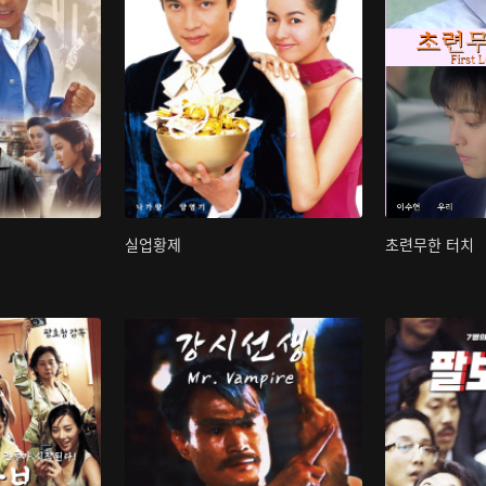
실업황제
초련무한 터치