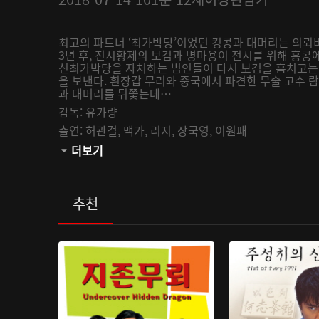
최고의 파트너 ‘최가박당’이었던 킹콩과 대머리는 의뢰
3년 후, 진시황제의 보검과 병마용이 전시를 위해 홍콩
신최가박당을 자처하는 범인들이 다시 보검을 훔치고는 
을 보낸다. 흰장갑 무리와 중국에서 파견한 무술 고수
과 대머리를 뒤쫓는데…
감독:
유가량
출연:
허관걸,
맥가,
리지,
장국영,
이원패
관람등급:
더보기
추천