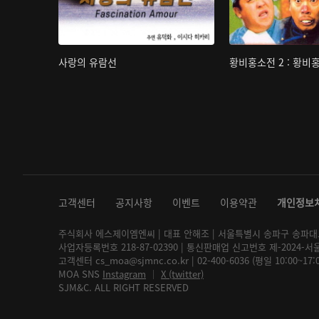
사랑의 유람선
황비홍소전 2 : 황비
고객센터
공지사항
이벤트
이용약관
개인정보
주식회사 에스제이엠엔씨 | 대표 안해조 | 서울특별시 송파구 송파대로 2
사업자등록번호 218-87-02390 | 통신판매업 신고번호 제-2024-서
고객센터 cs_moa@sjmnc.co.kr | 02-400-6036 (평일 10:00~17
MOA SNS
Instagram
│
X (twitter)
SJM&C. ALL RIGHT RESERVED