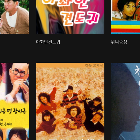
아좌안견도귀
위니종정