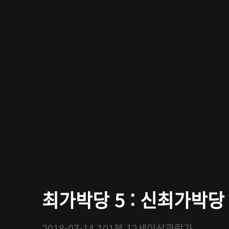
최가박당 5 : 신최가박당
2018-07-14
101분
12세이상관람가