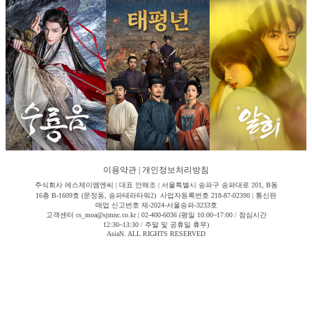
이용약관
|
개인정보처리방침
주식회사 에스제이엠엔씨 | 대표 안해조 | 서울특별시 송파구 송파대로 201, B동
16층 B-1609호 (문정동, 송파테라타워2) 사업자등록번호 218-87-02390 | 통신판
매업 신고번호 제-2024-서울송파-3233호
고객센터 cs_moa@sjmnc.co.kr | 02-400-6036 (평일 10:00~17:00 / 점심시간
12:30~13:30 / 주말 및 공휴일 휴무)
AsiaN. ALL RIGHTS RESERVED