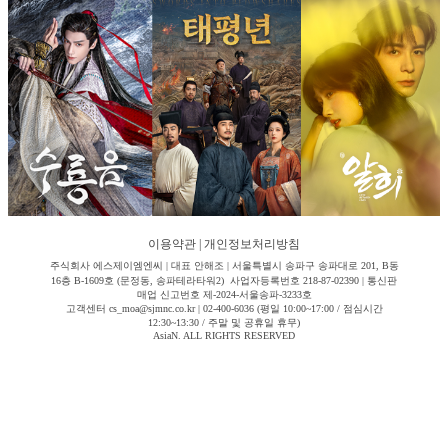
이용약관
|
개인정보처리방침
주식회사 에스제이엠엔씨 | 대표 안해조 | 서울특별시 송파구 송파대로 201, B동
16층 B-1609호 (문정동, 송파테라타워2) 사업자등록번호 218-87-02390 | 통신판
매업 신고번호 제-2024-서울송파-3233호
고객센터 cs_moa@sjmnc.co.kr | 02-400-6036 (평일 10:00~17:00 / 점심시간
12:30~13:30 / 주말 및 공휴일 휴무)
AsiaN. ALL RIGHTS RESERVED