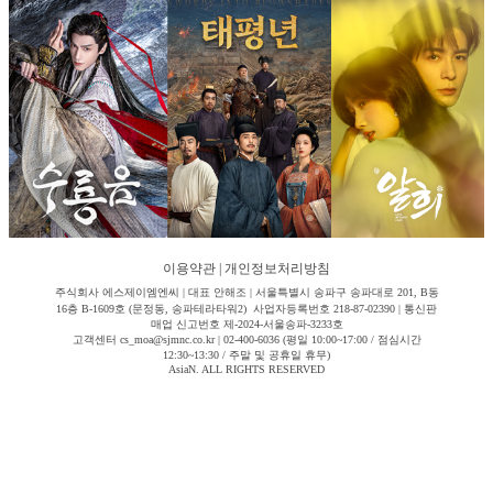
이용약관
|
개인정보처리방침
주식회사 에스제이엠엔씨 | 대표 안해조 | 서울특별시 송파구 송파대로 201, B동
16층 B-1609호 (문정동, 송파테라타워2) 사업자등록번호 218-87-02390 | 통신판
매업 신고번호 제-2024-서울송파-3233호
고객센터 cs_moa@sjmnc.co.kr | 02-400-6036 (평일 10:00~17:00 / 점심시간
12:30~13:30 / 주말 및 공휴일 휴무)
AsiaN. ALL RIGHTS RESERVED