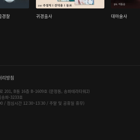
초급경찰
귀경출사
대마술사
처리방침
01, B동 16층 B-1609호 (문정동, 송파테라타워2)
울송파-3233호
:00 / 점심시간 12:30~13:30 / 주말 및 공휴일 휴무)