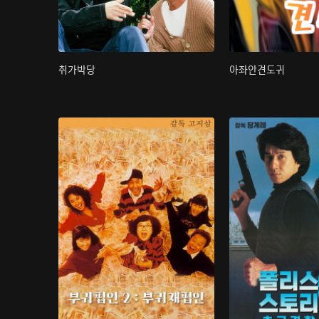
취가박당
아좌안견도귀