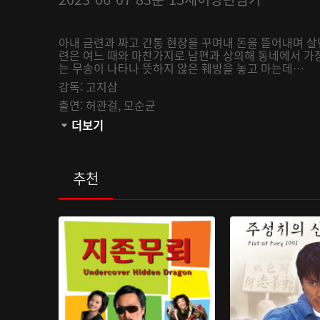
아내 금련과 짜고 간통 현장을 꾸며내 돈을 뜯어내며 살
련은 여느 때와 마찬가지로 남편과 상의해 동네에서 가
는 무송이 나타나 뜻하지 않은 훼방을 놓고 마는데…
감독:
고지삼
출연:
허관걸,
모순균
관람등급:
더보기
추천