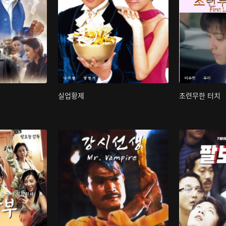
실업황제
초련무한 터치