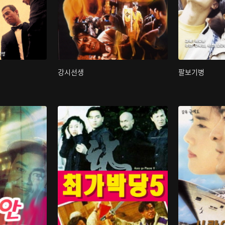
강시선생
팔보기병