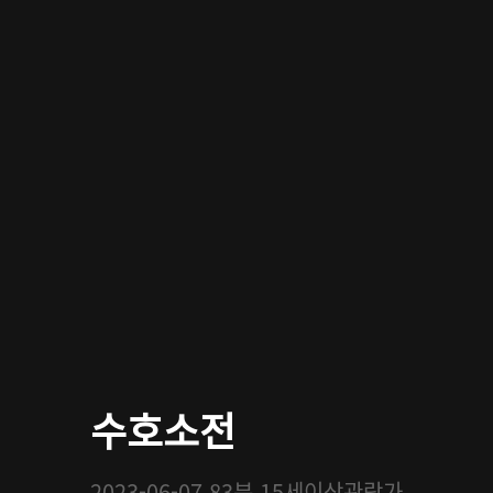
수호소전
2023-06-07
83분
15세이상관람가