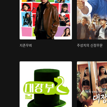
지존무뢰
주성치의 신정무문