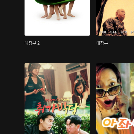
대장부 2
대장부