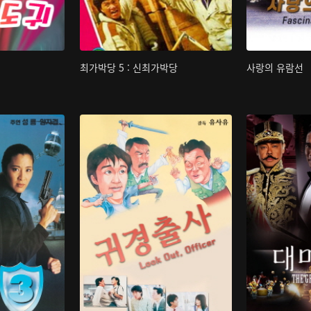
최가박당 5 : 신최가박당
사랑의 유람선