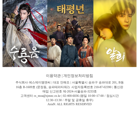
이용약관
|
개인정보처리방침
주식회사 에스제이엠엔씨 | 대표 안해조 | 서울특별시 송파구 송파대로 201, B동
16층 B-1609호 (문정동, 송파테라타워2) 사업자등록번호 218-87-02390 | 통신판
매업 신고번호 제-2024-서울송파-3233호
고객센터 cs_moa@sjmnc.co.kr | 02-400-6036 (평일 10:00~17:00 / 점심시간
12:30~13:30 / 주말 및 공휴일 휴무)
AsiaN. ALL RIGHTS RESERVED