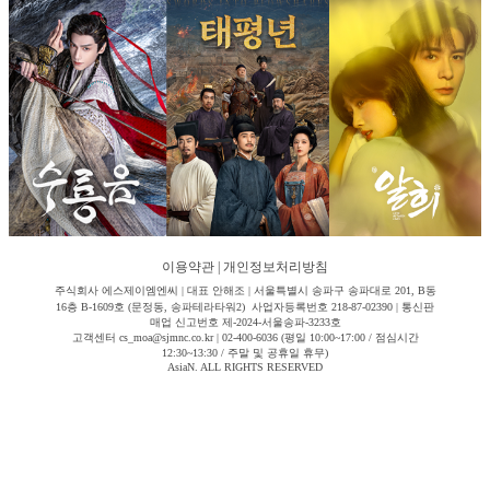
이용약관
|
개인정보처리방침
주식회사 에스제이엠엔씨 | 대표 안해조 | 서울특별시 송파구 송파대로 201, B동
16층 B-1609호 (문정동, 송파테라타워2) 사업자등록번호 218-87-02390 | 통신판
매업 신고번호 제-2024-서울송파-3233호
고객센터 cs_moa@sjmnc.co.kr | 02-400-6036 (평일 10:00~17:00 / 점심시간
12:30~13:30 / 주말 및 공휴일 휴무)
AsiaN. ALL RIGHTS RESERVED