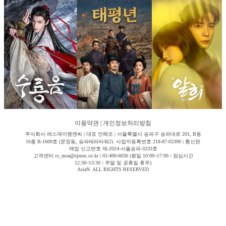
이용약관
|
개인정보처리방침
주식회사 에스제이엠엔씨 | 대표 안해조 | 서울특별시 송파구 송파대로 201, B동
16층 B-1609호 (문정동, 송파테라타워2) 사업자등록번호 218-87-02390 | 통신판
매업 신고번호 제-2024-서울송파-3233호
고객센터 cs_moa@sjmnc.co.kr | 02-400-6036 (평일 10:00~17:00 / 점심시간
12:30~13:30 / 주말 및 공휴일 휴무)
AsiaN. ALL RIGHTS RESERVED