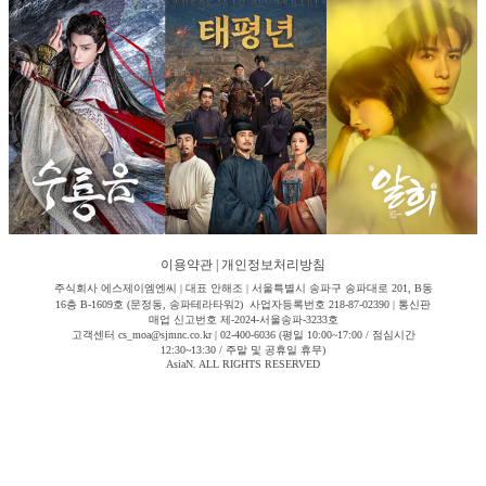
이용약관
|
개인정보처리방침
주식회사 에스제이엠엔씨 | 대표 안해조 | 서울특별시 송파구 송파대로 201, B동
16층 B-1609호 (문정동, 송파테라타워2) 사업자등록번호 218-87-02390 | 통신판
매업 신고번호 제-2024-서울송파-3233호
고객센터 cs_moa@sjmnc.co.kr | 02-400-6036 (평일 10:00~17:00 / 점심시간
12:30~13:30 / 주말 및 공휴일 휴무)
AsiaN. ALL RIGHTS RESERVED