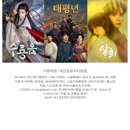
이용약관
|
개인정보처리방침
주식회사 에스제이엠엔씨 | 대표 안해조 | 서울특별시 송파구 송파대로 201, B동
16층 B-1609호 (문정동, 송파테라타워2) 사업자등록번호 218-87-02390 | 통신판
매업 신고번호 제-2024-서울송파-3233호
고객센터 cs_moa@sjmnc.co.kr | 02-400-6036 (평일 10:00~17:00 / 점심시간
12:30~13:30 / 주말 및 공휴일 휴무)
AsiaN. ALL RIGHTS RESERVED