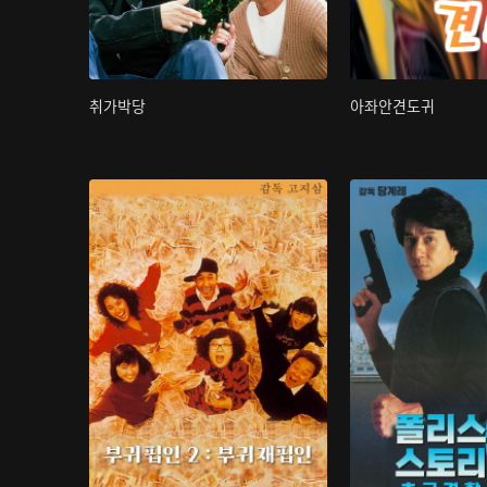
취가박당
아좌안견도귀