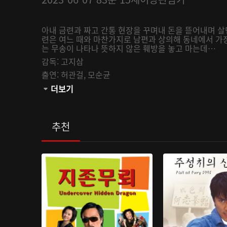
아내 금련과 짜고 간통 현장을 꾸며내 돈을 뜯어내며 살
련은 여느 때와 마찬가지로 남편과 상의해 동네에서 가
는 무송이 나타나 뜻하지 않은 훼방을 놓고 마는데…
감독:
고지삼
출연:
허관걸,
모순균
관람등급:
더보기
추천