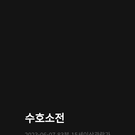
수호소전
2023-06-07
83분
15세이상관람가