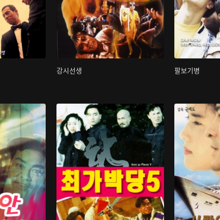
강시선생
팔보기병