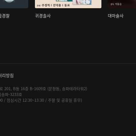
초급경찰
귀경출사
대마술사
처리방침
01, B동 16층 B-1609호 (문정동, 송파테라타워2)
울송파-3233호
:00 / 점심시간 12:30~13:30 / 주말 및 공휴일 휴무)