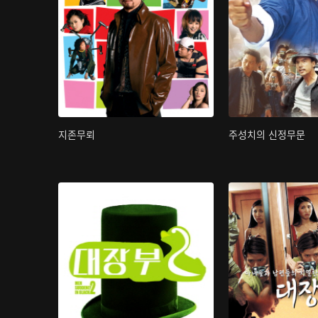
지존무뢰
주성치의 신정무문