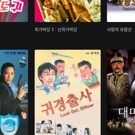
최가박당 5 : 신최가박당
사랑의 유람선