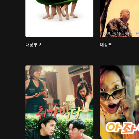
대장부 2
대장부