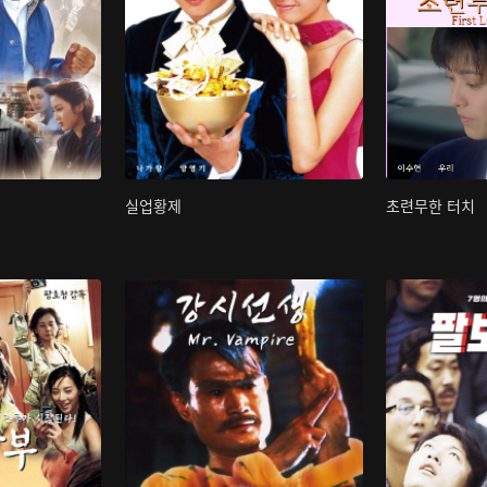
실업황제
초련무한 터치