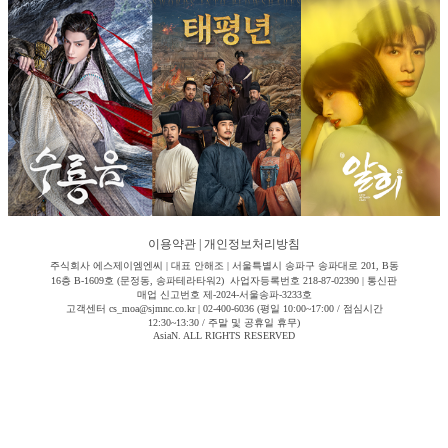
이용약관
|
개인정보처리방침
주식회사 에스제이엠엔씨 | 대표 안해조 | 서울특별시 송파구 송파대로 201, B동
16층 B-1609호 (문정동, 송파테라타워2) 사업자등록번호 218-87-02390 | 통신판
매업 신고번호 제-2024-서울송파-3233호
고객센터 cs_moa@sjmnc.co.kr | 02-400-6036 (평일 10:00~17:00 / 점심시간
12:30~13:30 / 주말 및 공휴일 휴무)
AsiaN. ALL RIGHTS RESERVED