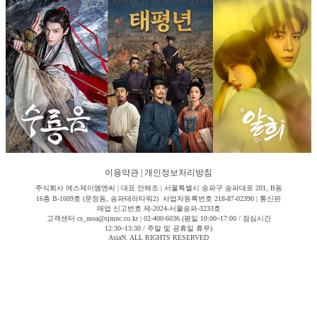
이용약관
|
개인정보처리방침
주식회사 에스제이엠엔씨 | 대표 안해조 | 서울특별시 송파구 송파대로 201, B동
16층 B-1609호 (문정동, 송파테라타워2) 사업자등록번호 218-87-02390 | 통신판
매업 신고번호 제-2024-서울송파-3233호
고객센터 cs_moa@sjmnc.co.kr | 02-400-6036 (평일 10:00~17:00 / 점심시간
12:30~13:30 / 주말 및 공휴일 휴무)
AsiaN. ALL RIGHTS RESERVED