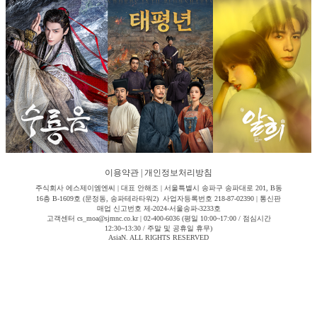
이용약관
|
개인정보처리방침
주식회사 에스제이엠엔씨 | 대표 안해조 | 서울특별시 송파구 송파대로 201, B동
16층 B-1609호 (문정동, 송파테라타워2) 사업자등록번호 218-87-02390 | 통신판
매업 신고번호 제-2024-서울송파-3233호
고객센터 cs_moa@sjmnc.co.kr | 02-400-6036 (평일 10:00~17:00 / 점심시간
12:30~13:30 / 주말 및 공휴일 휴무)
AsiaN. ALL RIGHTS RESERVED