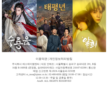
이용약관
|
개인정보처리방침
주식회사 에스제이엠엔씨 | 대표 안해조 | 서울특별시 송파구 송파대로 201, B동
16층 B-1609호 (문정동, 송파테라타워2) 사업자등록번호 218-87-02390 | 통신판
매업 신고번호 제-2024-서울송파-3233호
고객센터 cs_moa@sjmnc.co.kr | 02-400-6036 (평일 10:00~17:00 / 점심시간
12:30~13:30 / 주말 및 공휴일 휴무)
AsiaN. ALL RIGHTS RESERVED