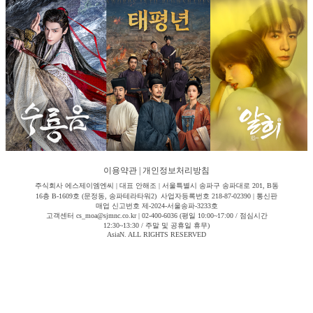
이용약관
|
개인정보처리방침
주식회사 에스제이엠엔씨 | 대표 안해조 | 서울특별시 송파구 송파대로 201, B동
16층 B-1609호 (문정동, 송파테라타워2) 사업자등록번호 218-87-02390 | 통신판
매업 신고번호 제-2024-서울송파-3233호
고객센터 cs_moa@sjmnc.co.kr | 02-400-6036 (평일 10:00~17:00 / 점심시간
12:30~13:30 / 주말 및 공휴일 휴무)
AsiaN. ALL RIGHTS RESERVED