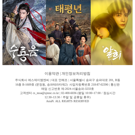
이용약관
|
개인정보처리방침
주식회사 에스제이엠엔씨 | 대표 안해조 | 서울특별시 송파구 송파대로 201, B동
16층 B-1609호 (문정동, 송파테라타워2) 사업자등록번호 218-87-02390 | 통신판
매업 신고번호 제-2024-서울송파-3233호
고객센터 cs_moa@sjmnc.co.kr | 02-400-6036 (평일 10:00~17:00 / 점심시간
12:30~13:30 / 주말 및 공휴일 휴무)
AsiaN. ALL RIGHTS RESERVED