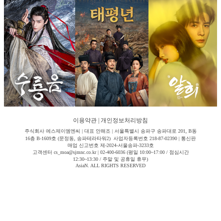
이용약관
|
개인정보처리방침
주식회사 에스제이엠엔씨 | 대표 안해조 | 서울특별시 송파구 송파대로 201, B동
16층 B-1609호 (문정동, 송파테라타워2) 사업자등록번호 218-87-02390 | 통신판
매업 신고번호 제-2024-서울송파-3233호
고객센터 cs_moa@sjmnc.co.kr | 02-400-6036 (평일 10:00~17:00 / 점심시간
12:30~13:30 / 주말 및 공휴일 휴무)
AsiaN. ALL RIGHTS RESERVED