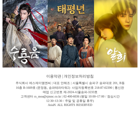
이용약관
|
개인정보처리방침
주식회사 에스제이엠엔씨 | 대표 안해조 | 서울특별시 송파구 송파대로 201, B동
16층 B-1609호 (문정동, 송파테라타워2) 사업자등록번호 218-87-02390 | 통신판
매업 신고번호 제-2024-서울송파-3233호
고객센터 cs_moa@sjmnc.co.kr | 02-400-6036 (평일 10:00~17:00 / 점심시간
12:30~13:30 / 주말 및 공휴일 휴무)
AsiaN. ALL RIGHTS RESERVED