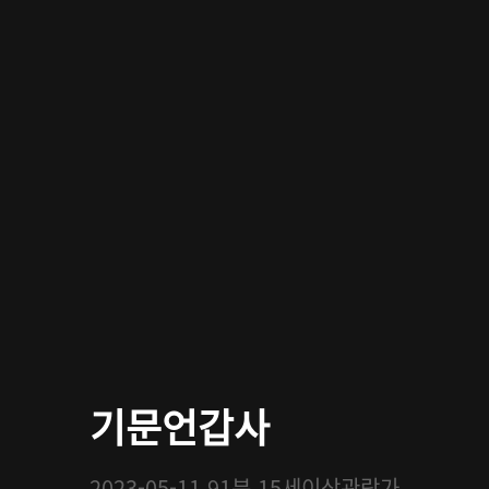
기문언갑사
2023-05-11
91분
15세이상관람가