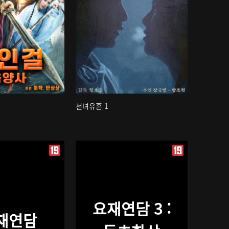
천녀유혼 1
요재연담 3 :
재연담