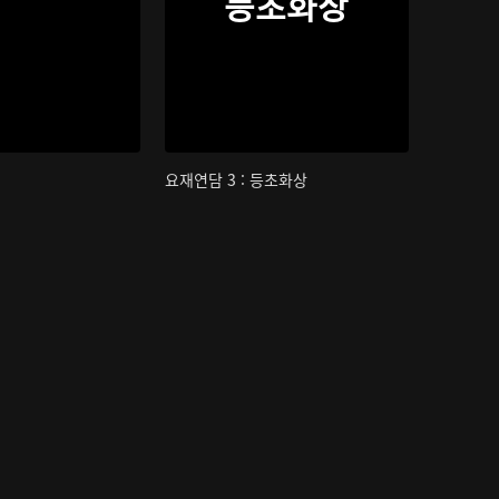
등초화상
요재연담 3 : 등초화상