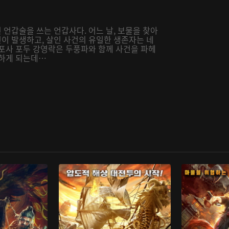
언갑술을 쓰는 언갑사다. 어느 날, 보물을 찾아
이 발생하고, 살인 사건의 유일한 생존자는 네
순포사 포두 강영락은 두풍파와 함께 사건을 파헤
주하게 되는데…