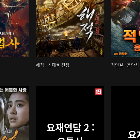
해적 : 신대륙 전쟁
적인걸 : 음양사
요재연담 2 :
요