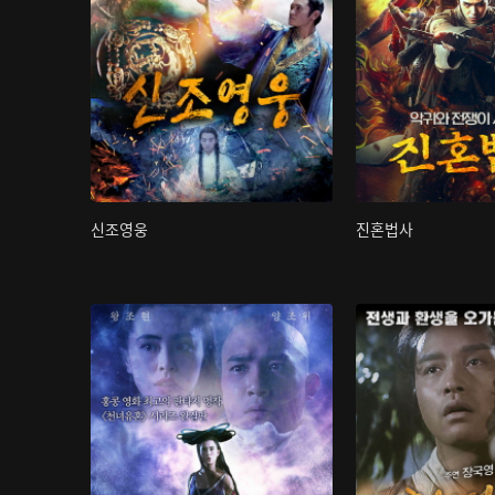
신조영웅
진혼법사