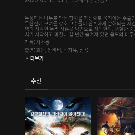
두풍파는 나무로 만든 장치를 자성으로 움직이는 주술인 
무산진에 모여든 강호 고수들이 잔혹하게 살해되는 사건
명의 사악한 무리 사흉을 범인으로 지목한다. 냉철한 
치기 시작하고 마침내 십 년간 숨겨져 있던 음모와 마
감독:
사소동
출연:
회문,
왕비비,
좍자유,
상용
관람등급:
더보기
추천