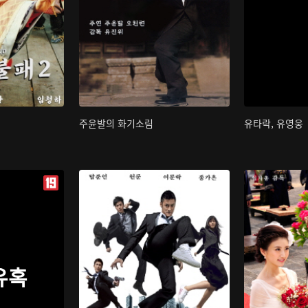
주윤발의 화기소림
유타락, 유영웅
유혹