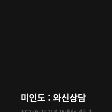
미인도 : 와신상담
2023-05-23
91분
15세이상관람가