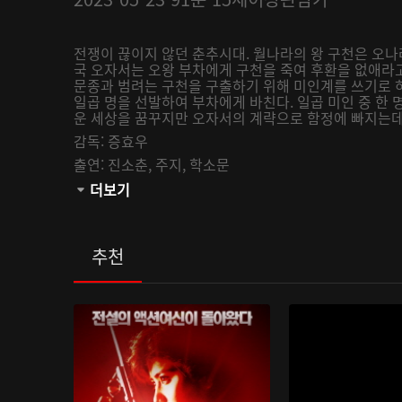
전쟁이 끊이지 않던 춘추시대. 월나라의 왕 구천은 오나
국 오자서는 오왕 부차에게 구천을 죽여 후환을 없애라고
문종과 범려는 구천을 구출하기 위해 미인계를 쓰기로 
일곱 명을 선발하여 부차에게 바친다. 일곱 미인 중 한
운 세상을 꿈꾸지만 오자서의 계략으로 함정에 빠지는데.
감독:
증효우
출연:
진소춘,
주지,
학소문
관람등급:
더보기
추천