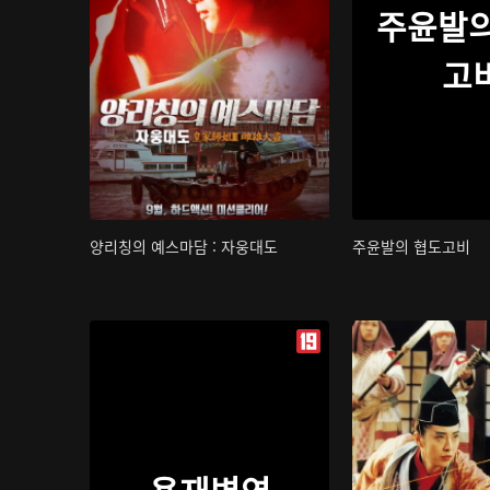
주윤발의
고
양리칭의 예스마담 : 자웅대도
주윤발의 협도고비
용재변연