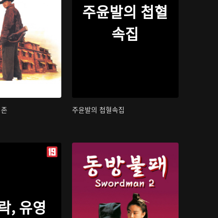
주윤발의 첩혈
속집
지존
주윤발의 첩혈속집
락, 유영