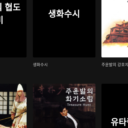
 협도
생화수시
비
생화수시
주윤발의 강호
유타