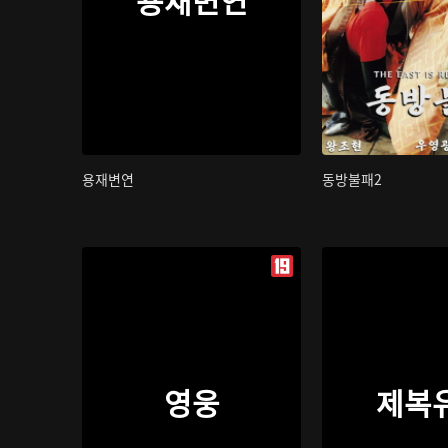
용재변연
동방불패2
영웅
제복