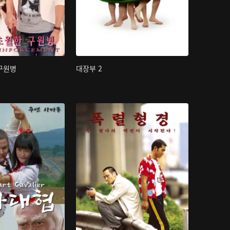
구원병
대장부 2