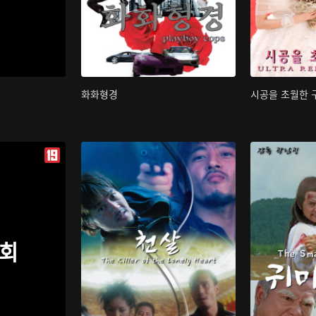
화화형경
시공을 초월한 
회