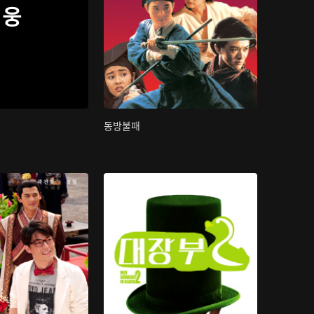
웅
동방불패