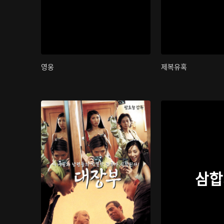
영웅
제복유혹
삼합