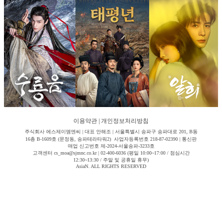
이용약관
|
개인정보처리방침
주식회사 에스제이엠엔씨 | 대표 안해조 | 서울특별시 송파구 송파대로 201, B동
16층 B-1609호 (문정동, 송파테라타워2) 사업자등록번호 218-87-02390 | 통신판
매업 신고번호 제-2024-서울송파-3233호
고객센터 cs_moa@sjmnc.co.kr | 02-400-6036 (평일 10:00~17:00 / 점심시간
12:30~13:30 / 주말 및 공휴일 휴무)
AsiaN. ALL RIGHTS RESERVED