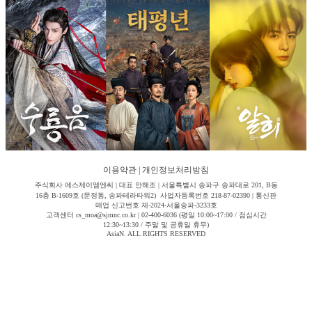
이용약관
|
개인정보처리방침
주식회사 에스제이엠엔씨 | 대표 안해조 | 서울특별시 송파구 송파대로 201, B동
16층 B-1609호 (문정동, 송파테라타워2) 사업자등록번호 218-87-02390 | 통신판
매업 신고번호 제-2024-서울송파-3233호
고객센터 cs_moa@sjmnc.co.kr | 02-400-6036 (평일 10:00~17:00 / 점심시간
12:30~13:30 / 주말 및 공휴일 휴무)
AsiaN. ALL RIGHTS RESERVED