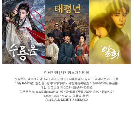
이용약관
|
개인정보처리방침
주식회사 에스제이엠엔씨 | 대표 안해조 | 서울특별시 송파구 송파대로 201, B동
16층 B-1609호 (문정동, 송파테라타워2) 사업자등록번호 218-87-02390 | 통신판
매업 신고번호 제-2024-서울송파-3233호
고객센터 cs_moa@sjmnc.co.kr | 02-400-6036 (평일 10:00~17:00 / 점심시간
12:30~13:30 / 주말 및 공휴일 휴무)
AsiaN. ALL RIGHTS RESERVED