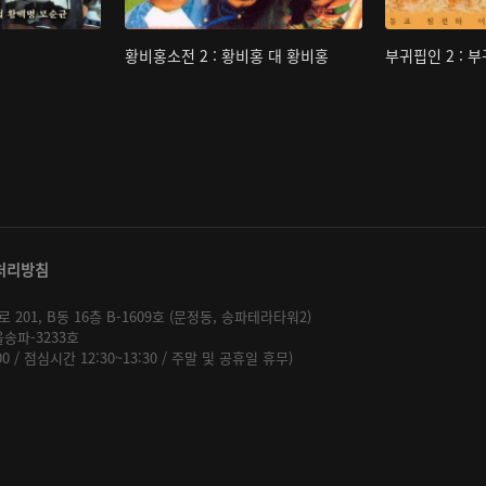
황비홍소전 2 : 황비홍 대 황비홍
부귀핍인 2 : 
처리방침
01, B동 16층 B-1609호 (문정동, 송파테라타워2)
울송파-3233호
:00 / 점심시간 12:30~13:30 / 주말 및 공휴일 휴무)