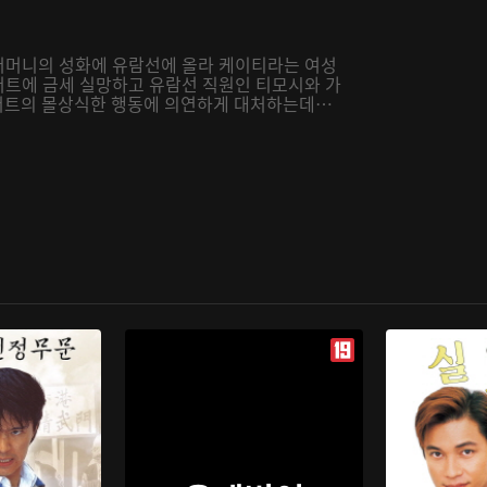
 어머니의 성화에 유람선에 올라 케이티라는 여성
버트에 금세 실망하고 유람선 직원인 티모시와 가
 앨버트의 몰상식한 행동에 의연하게 대처하는데…