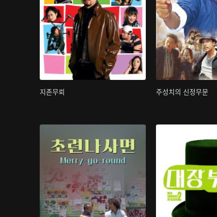
지존무뢰
주성치의 신정무문