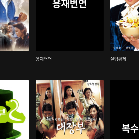
용재변연
용재변연
실업황제
복수