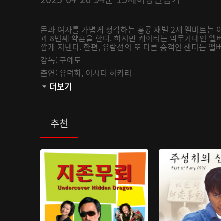
돈과 여자를 가볍게 생각하는 홍콩 재벌 2세 앨버트는
과 8번째 약혼을 한다. 하지만 케이티는 막무가내인 앨
깝게 지낸다. 한편, 유람선의 또 다른 승객인 샌디는
감독:
구예도
출연:
유덕화,
이시다 히카리
관람등급:
더보기
추천