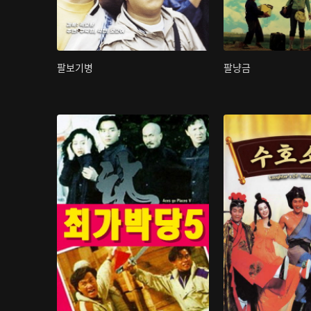
팔보기병
팔냥금