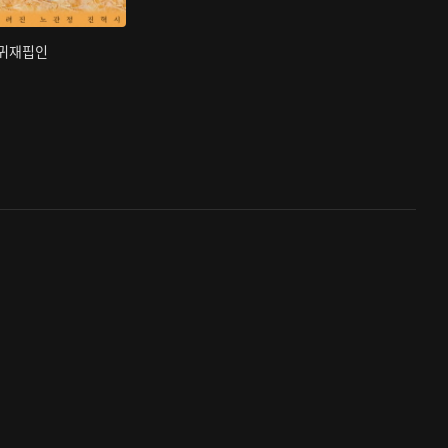
부귀재핍인