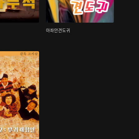
아좌안견도귀