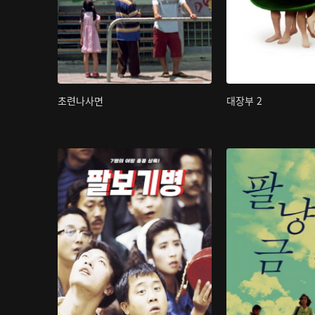
초련나사면
대장부 2