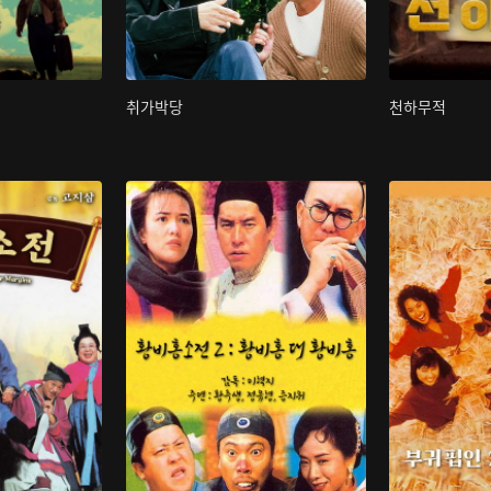
취가박당
천하무적