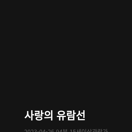
사랑의 유람선
2023-04-26
94분
15세이상관람가