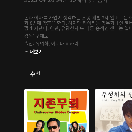
돈과 여자를 가볍게 생각하는 홍콩 재벌 2세 앨버트는
과 8번째 약혼을 한다. 하지만 케이티는 막무가내인 앨
깝게 지낸다. 한편, 유람선의 또 다른 승객인 샌디는
감독:
구예도
출연:
유덕화,
이시다 히카리
관람등급:
더보기
추천