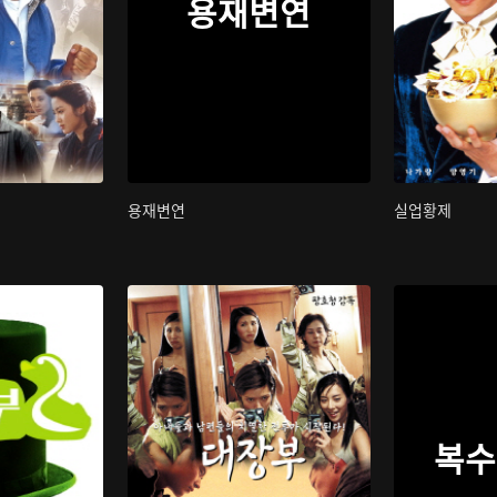
용재변연
용재변연
실업황제
복수