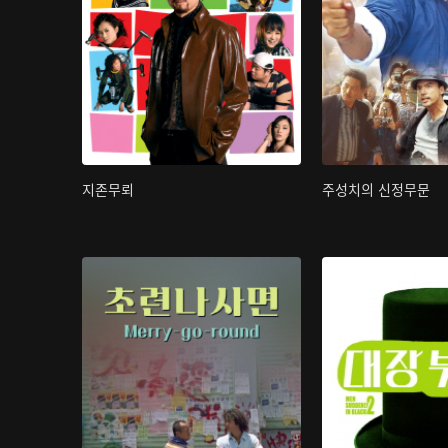
지존무뢰
주성치의 신정무문