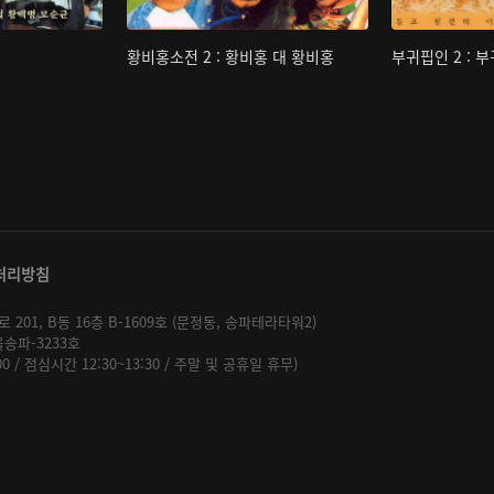
황비홍소전 2 : 황비홍 대 황비홍
부귀핍인 2 : 
처리방침
01, B동 16층 B-1609호 (문정동, 송파테라타워2)
울송파-3233호
:00 / 점심시간 12:30~13:30 / 주말 및 공휴일 휴무)