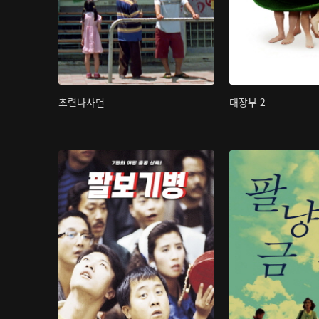
초련나사면
대장부 2