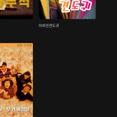
아좌안견도귀