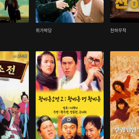
취가박당
천하무적