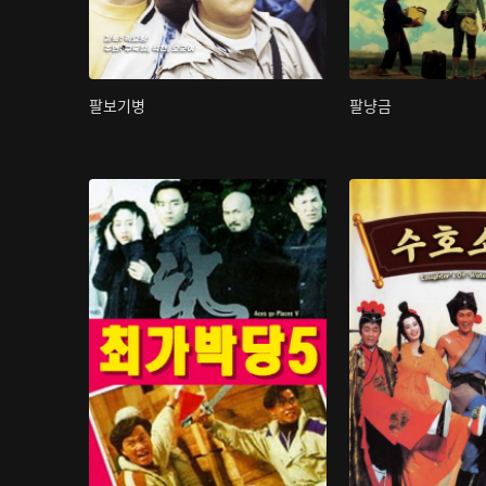
팔보기병
팔냥금