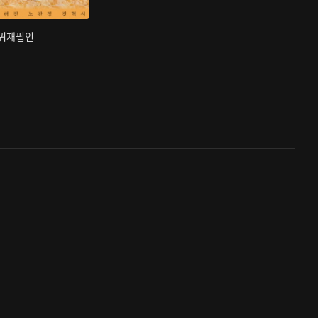
부귀재핍인