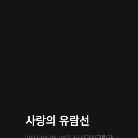
사랑의 유람선
2023-04-26
94분
15세이상관람가