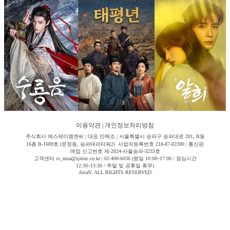
이용약관
|
개인정보처리방침
주식회사 에스제이엠엔씨 | 대표 안해조 | 서울특별시 송파구 송파대로 201, B동
16층 B-1609호 (문정동, 송파테라타워2) 사업자등록번호 218-87-02390 | 통신판
매업 신고번호 제-2024-서울송파-3233호
고객센터 cs_moa@sjmnc.co.kr | 02-400-6036 (평일 10:00~17:00 / 점심시간
12:30~13:30 / 주말 및 공휴일 휴무)
AsiaN. ALL RIGHTS RESERVED