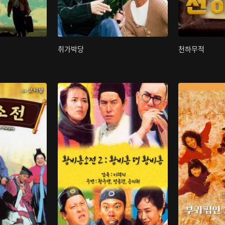
취가박당
천하무적