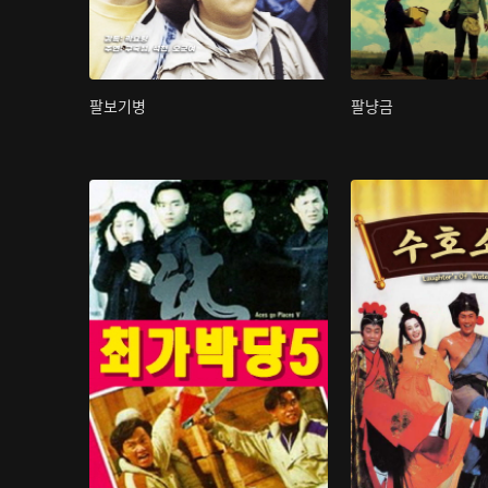
팔보기병
팔냥금