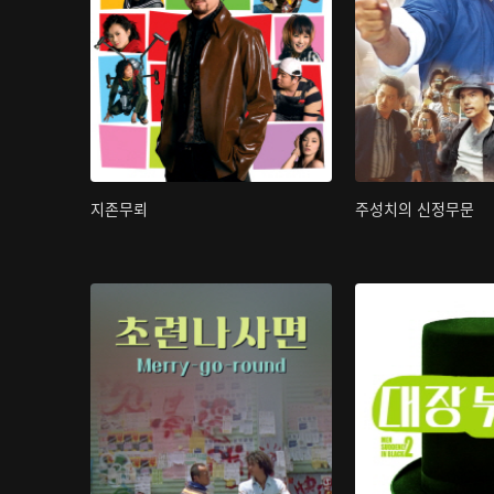
지존무뢰
주성치의 신정무문