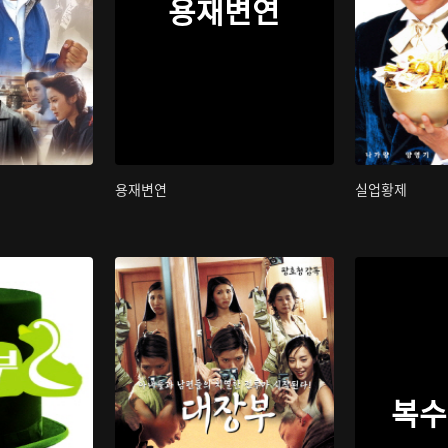
용재변연
용재변연
실업황제
복수