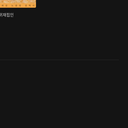
부귀재핍인