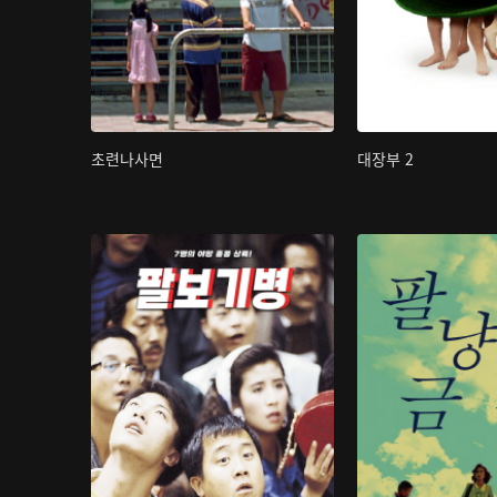
초련나사면
대장부 2