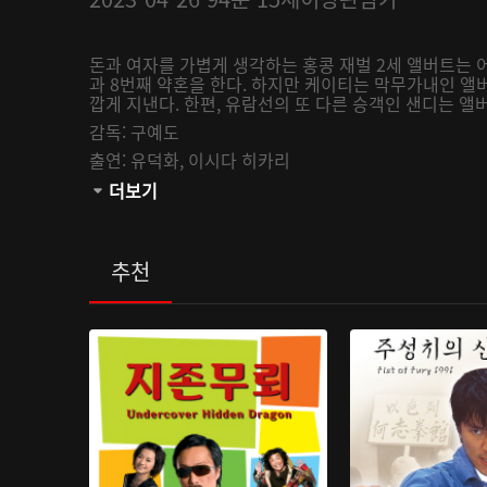
돈과 여자를 가볍게 생각하는 홍콩 재벌 2세 앨버트는
과 8번째 약혼을 한다. 하지만 케이티는 막무가내인 앨
깝게 지낸다. 한편, 유람선의 또 다른 승객인 샌디는
감독:
구예도
출연:
유덕화,
이시다 히카리
관람등급:
더보기
추천