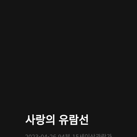
사랑의 유람선
2023-04-26
94분
15세이상관람가