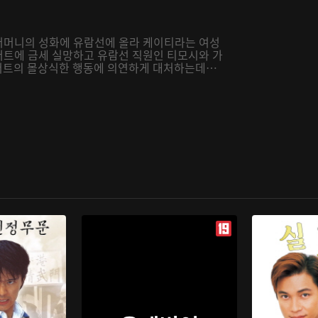
 어머니의 성화에 유람선에 올라 케이티라는 여성
버트에 금세 실망하고 유람선 직원인 티모시와 가
 앨버트의 몰상식한 행동에 의연하게 대처하는데…