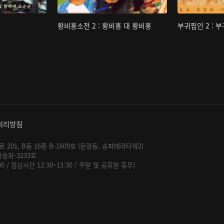
황비홍소전 2 : 황비홍 대 황비홍
부귀핍인 2 : 
처리방침
01, B동 16층 B-1609호 (문정동, 송파테라타워2)
울송파-3233호
:00 / 점심시간 12:30~13:30 / 주말 및 공휴일 휴무)