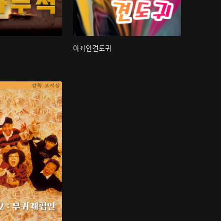
아좌안견도귀